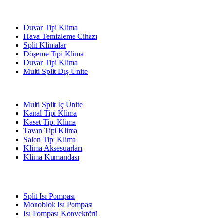
Klimalar
Duvar Tipi Klima
Hava Temizleme Cihazı
Split Klimalar
Döşeme Tipi Klima
Duvar Tipi Klima
Multi Split Dış Ünite
Multi Split İç Ünite
Kanal Tipi Klima
Kaset Tipi Klima
Tavan Tipi Klima
Salon Tipi Klima
Klima Aksesuarları
Klima Kumandası
Isı Pompaları
Split Isı Pompası
Monoblok Isı Pompası
Isı Pompası Konvektörü