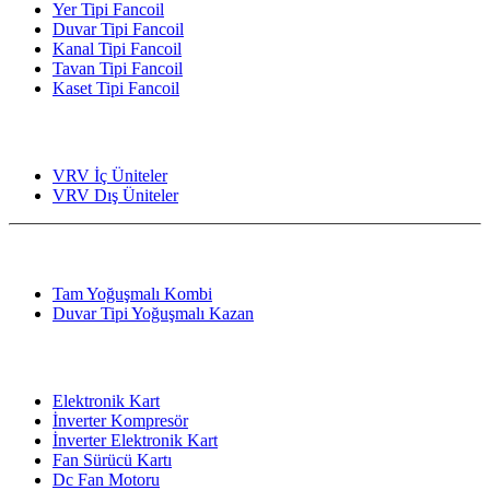
Yer Tipi Fancoil
Duvar Tipi Fancoil
Kanal Tipi Fancoil
Tavan Tipi Fancoil
Kaset Tipi Fancoil
Merkezi Klima Sistemleri
VRV İç Üniteler
VRV Dış Üniteler
Kombi
Tam Yoğuşmalı Kombi
Duvar Tipi Yoğuşmalı Kazan
Yedek Parça
Elektronik Kart
İnverter Kompresör
İnverter Elektronik Kart
Fan Sürücü Kartı
Dc Fan Motoru