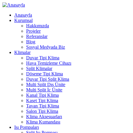
Anasayfa
Kurumsal
Hakkımızda
Projeler
Referanslar
Blog
Sosyal Medyada Biz
Klimalar
Duvar Tipi Klima
Hava Temizleme Cihazı
Split Klimalar
Döşeme Tipi Klima
Duvar Tipi Split Klima
Multi Split Dış Ünite
Multi Split İç Ünite
Kanal Tipi Klima
Kaset Tipi Klima
Tavan Tipi Klima
Salon Tipi Klima
Klima Aksesuarları
Klima Kumandası
Isı Pompaları
Split Isı Pompası