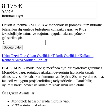
8.175 €
9.397 €
İndirimli Fiyat
Daikin Altherma 3 M 15,9 kW monoblok ısı pompası, tüm hidrolik
bileşenleri dış ünitede birleştiren kompakt yapısı ve R-32
teknolojisiyle ısıtma ve soğutma uygulamalarına yönelik
geliştirilmiştir.
Sepete Ekle
Ürün Özeti
Öne Çıkan Özellikler
Teknik Özellikler
Kullanım
Rehberi
Sıkça Sorulan Sorular
EBLA16DV37 modelinde iç mekânda ayrı bir hydrobox gerekmez.
Monoblok yapı, soğutucu akışkan devresinin fabrikada kapalı
olması sayesinde saha kurulumunu sadeleştirir. Sistem yerden ısıtma,
fan coil ve uygun projelendirilmiş radyatörlerle kullanılabilir;
uyumlu harici boyler ile kullanım sıcak suyu üretilebilir.
Öne Çıkan Avantajlar
Monoblok hepsi bir arada hidrolik yapı
R-32 soğutucu akışkan