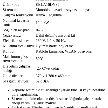
Ürün kodu
EBLA16DV37
Sistem tipi
Monoblok havadan suya ısı pompası
Çalışma fonksiyonu
Isıtma + soğutma
Nominal kapasite
15,9 kW
sınıfı
Soğutucu akışkan
R-32
Yedek ısıtıcı
Dahil değil / opsiyonel kit
Elektrik beslemesi
230 V, 1 faz, 50 Hz
Kullanım sıcak suyu
Uyumlu harici boyler ile
Kontrol
Kablolu kumanda; WLAN opsiyonel
Maksimum çıkış
60°C
suyu sıcaklığı
Dış ortam çalışma
-25°C’ye kadar
aralığı
Ünite ölçüleri
870 x 1.380 x 460 mm
Ses gücü seviyesi
62 dB(A)
Kapasite seçimi ve su sıcaklığı ayarları bina ısı kaybı hesabına
göre yapılmalıdır.
Sistem mümkün olan en düşük su sıcaklığında çalıştırılarak
enerji verimliliği artırılmalıdır.
Tesisat suyu, filtreler, basınç ve bağlantılar düzenli olarak