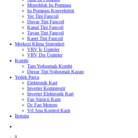
Monoblok Isı Pompası
Isı Pompası Konvektörü
Yer Tipi Fancoil
Duvar Tipi Fancoil
Kanal Tipi Fancoil
Tavan Tipi Fancoil
Kaset Tipi Fancoil
Merkezi Klima Sistemleri
VRV İç Üniteler
VRV Dış Üniteler
Kombi
Tam Yoğuşmalı Kombi
Duvar Tipi Yoğuşmalı Kazan
Yedek Parça
Elektronik Kart
İnverter Kompresör
İnverter Elektronik Kart
Fan Sürücü Kartı
Dc Fan Motoru
Vrf Ana Kontrol Kartı
İletişim
0