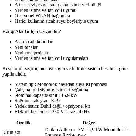
A+++ seviyesine kadar alan ısıtma verimliliği
Yerden ısıtma ve fan coil uyumu
Opsiyonel WLAN bağlantısı
Harici kullanım sıcak suyu boyleriyle uyum
Hangi Alanlar İçin Uygundur?
Alan kısıtlı konutlar
Yeni binalar
Yenileme projeleri
Yerden ısıtma ve fan coil uygulamaları
Kesin ürün seçimi, bina ısı kaybı ve hidrolik sistem hesabına göre
yapılmalıdır.
Sistem tipi: Monoblok havadan suya ısı pompası
Çalışma fonksiyonu: Isıtma + soğutma
Nominal kapasite sınıfı: 15,9 kW
Soğutucu akışkan: R-32
Yedek ısıtıcı: Dahil değil / opsiyonel kit
Elektrik beslemesi: 230 V, 1 faz, 50 Hz
Özellik
Değer
Daikin Altherma 3M 15,9 kW Monoblok Isı
Ürün adı
Pompası Rezistanssız