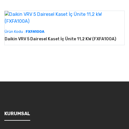
Ürün Kodu :
FXFA100A
Daikin VRV 5 Dairesel Kaset İç Ünite 11,2 KW (FXFA100A)
KURUMSAL