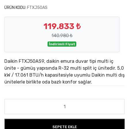
ÜRÜN KODU:
FTXJ50AS
119.833 ₺
140.980 ₺
İndirimli Fiyat
Daikin FTXJ50AS9, daikin emura duvar tipi multi iç
ünite - gümüş yapısında R-32 multi split iç ünitedir. 5,0
kW / 17.061 BTU/h kapasitesiyle uyumlu Daikin multi dış
ünitelerle birlikte oda bazlı konfor sağlar.
SEPETE EKLE