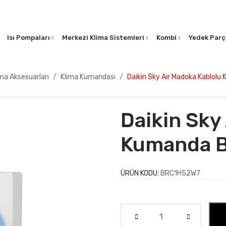
Isı Pompaları
Merkezi Klima Sistemleri
Kombi
Yedek Parç
ma Aksesuarları
Klima Kumandası
Daikin Sky Air Madoka Kablo
Daikin Sky
Kumanda 
ÜRÜN KODU:
BRC1H52W7