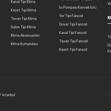
Kanal Tipi Klima
VR
Isı Pompası Konvektörü
Kaset Tipi Klima
Yer Tipi Fancoil
K
Tavan Tipi Klima
Duvar Tipi Fancoil
Salon Tipi Klima
Kanal Tipi Fancoil
Klima Aksesuarları
T
Tavan Tipi Fancoil
Klima Kumandası
Du
Kaset Tipi Fancoil
K
 İstanbul