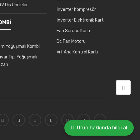
V Dış Üniteler
İnverter Kompresör
İnverter Elektronik Kart
OMBI
Fan Sürücü Kartı
Dc Fan Motoru
am Yoğuşmalı Kombi
Vrf Ana Kontrol Kartı
var Tipi Yoğuşmalı
azan
Ürün hakkında bilgi al