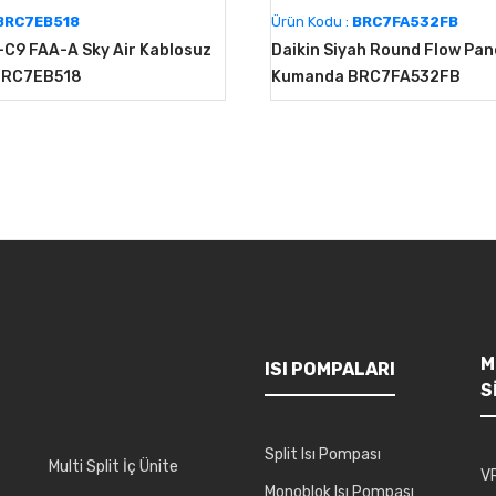
BRC7EB518
Ürün Kodu :
BRC7FA532FB
-C9 FAA-A Sky Air Kablosuz
Daikin Siyah Round Flow Pan
BRC7EB518
Kumanda BRC7FA532FB
M
ISI POMPALARI
S
Split Isı Pompası
Multi Split İç Ünite
VR
Monoblok Isı Pompası