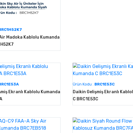
BRC1H52K7
 Air Madoka Kablolu Kumanda
1H52K7
BRC1E53A
Ürün Kodu :
BRC1E53C
işmiş Ekranlı Kablolu Kumanda
Daikin Gelişmiş Ekranlı Kabl
A
C BRC1E53C