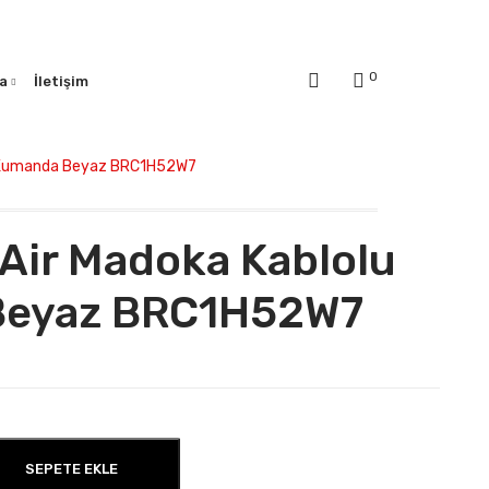
0
a
İletişim
lu Kumanda Beyaz BRC1H52W7
 Air Madoka Kablolu
Beyaz BRC1H52W7
SEPETE EKLE