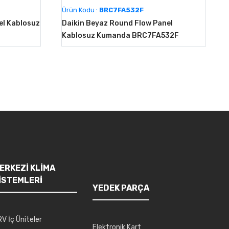
Ürün Kodu :
BRC7FA532F
el Kablosuz
Daikin Beyaz Round Flow Panel
Kablosuz Kumanda BRC7FA532F
ERKEZI KLIMA
ISTEMLERI
YEDEK PARÇA
V İç Üniteler
Elektronik Kart