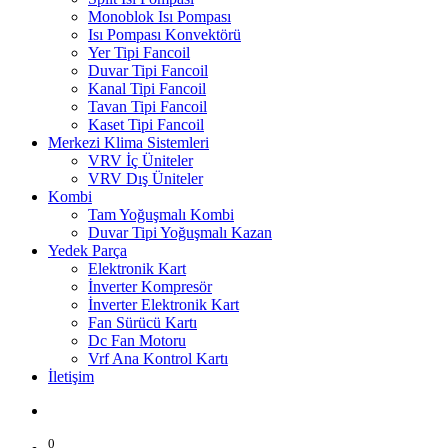
Monoblok Isı Pompası
Isı Pompası Konvektörü
Yer Tipi Fancoil
Duvar Tipi Fancoil
Kanal Tipi Fancoil
Tavan Tipi Fancoil
Kaset Tipi Fancoil
Merkezi Klima Sistemleri
VRV İç Üniteler
VRV Dış Üniteler
Kombi
Tam Yoğuşmalı Kombi
Duvar Tipi Yoğuşmalı Kazan
Yedek Parça
Elektronik Kart
İnverter Kompresör
İnverter Elektronik Kart
Fan Sürücü Kartı
Dc Fan Motoru
Vrf Ana Kontrol Kartı
İletişim
0